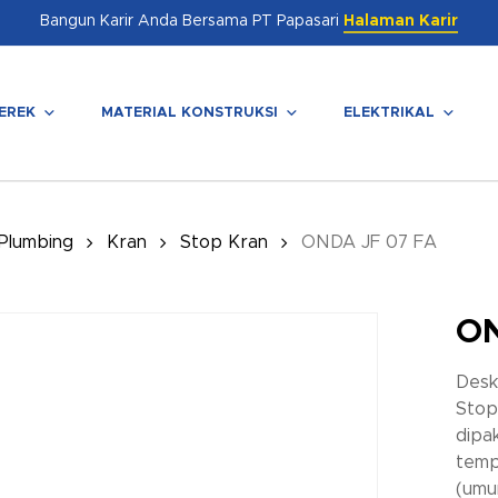
Bangun Karir Anda Bersama PT Papasari
Halaman Karir
EREK
MATERIAL KONSTRUKSI
ELEKTRIKAL
enutup
 Plumbing
Kran
Stop Kran
ONDA JF 07 FA
ON
Desk
Stop
dipak
temp
(umu