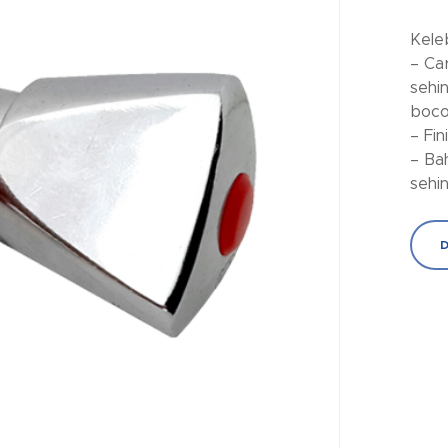
Kele
– Ca
sehi
boco
– Fi
– Ba
sehi
D