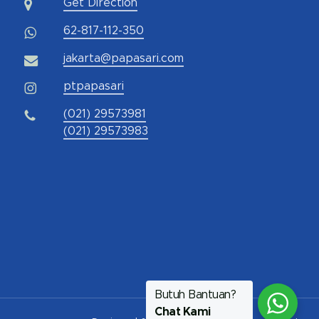
Get Direction
62-817-112-350
jakarta@papasari.com
ptpapasari
(021) 29573981
(021) 29573983
Butuh Bantuan?
Chat Kami