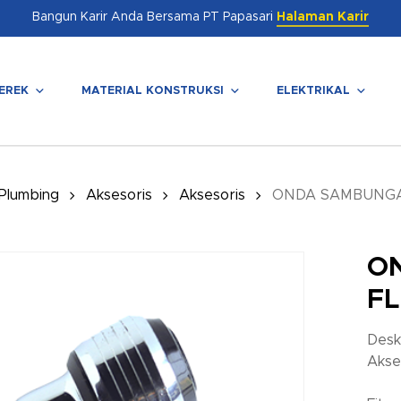
Bangun Karir Anda Bersama PT Papasari
Halaman Karir
EREK
MATERIAL KONSTRUKSI
ELEKTRIKAL
enutup
 Plumbing
Aksesoris
Aksesoris
ONDA SAMBUNGA
O
FL
Desk
Akses