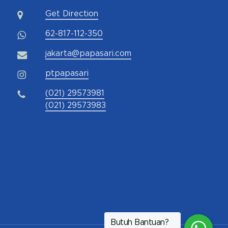
Get Direction
62-817-112-350
jakarta@papasari.com
ptpapasari
(021) 29573981
(021) 29573983
Butuh Bantuan?