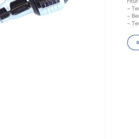
Fitur
– Te
– Be
– Te
D