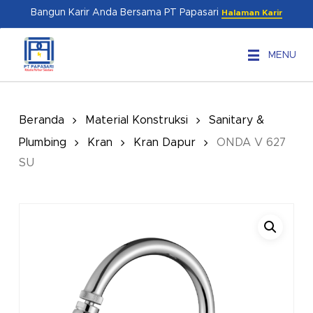
Skip
Menu
Bangun Karir Anda Bersama PT Papasari
Halaman Karir
to
main
MENU
content
Beranda
Material Konstruksi
Sanitary &
Plumbing
Kran
Kran Dapur
ONDA V 627
SU