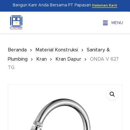
Skip
Menu
Bangun Karir Anda Bersama PT Papasari
Halaman Karir
to
main
MENU
content
Beranda
Material Konstruksi
Sanitary &
Plumbing
Kran
Kran Dapur
ONDA V 627
TG