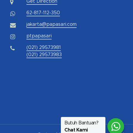
Get Direction
62-817-112-350
jakarta@papasari.com
ptpapasari
(021) 29573981
(021) 29573983
Butuh Bantuan?
Chat Kami