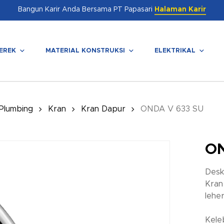
Bangun Karir Anda Bersama PT Papasari
Halaman Karir
EREK
MATERIAL KONSTRUKSI
ELEKTRIKAL
enutup
 Plumbing
Kran
Kran Dapur
ONDA V 633 SU
ON
Desk
Kran
lehe
Kele