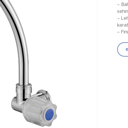
– Ba
sehi
– Le
kara
– Fi
D