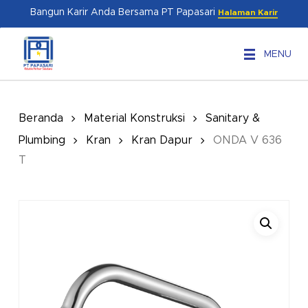
Skip
Menu
Bangun Karir Anda Bersama PT Papasari
Halaman Karir
to
main
MENU
content
Beranda
Material Konstruksi
Sanitary &
Plumbing
Kran
Kran Dapur
ONDA V 636
T