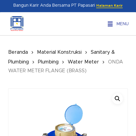
Skip
Menu
Bangun Karir Anda Bersama PT Papasari
Halaman Karir
to
main
MENU
content
Beranda
Material Konstruksi
Sanitary &
Plumbing
Plumbing
Water Meter
ONDA
WATER METER FLANGE (BRASS)