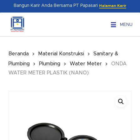
Skip
Menu
Bangun Karir Anda Bersama PT Papasari
Halaman Karir
to
main
MENU
content
Beranda
Material Konstruksi
Sanitary &
Plumbing
Plumbing
Water Meter
ONDA
WATER METER PLASTIK (NANO)