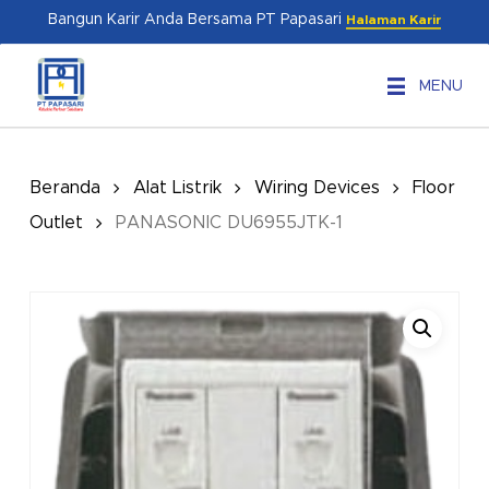
Skip
Menu
Bangun Karir Anda Bersama PT Papasari
Halaman Karir
to
main
MENU
content
Beranda
Alat Listrik
Wiring Devices
Floor
Outlet
PANASONIC DU6955JTK-1