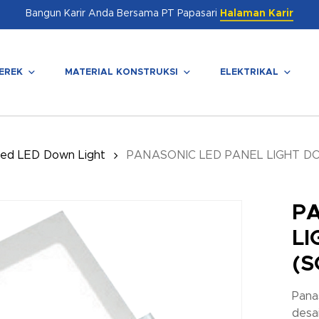
Bangun Karir Anda Bersama PT Papasari
Halaman Karir
EREK
MATERIAL KONSTRUKSI
ELEKTRIKAL
enutup
ted LED Down Light
PANASONIC LED PANEL LIGHT D
P
LI
(S
Pana
desai