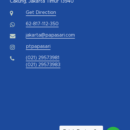
Cakung, Jakarta Timur 13940
Get Direction
62-817-112-350
jakarta@papasari.com
ptpapasari
(021) 29573981
(021) 29573983