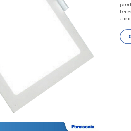
prod
terj
umur
D