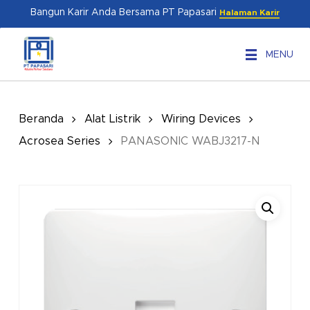
Skip
Menu
Bangun Karir Anda Bersama PT Papasari
Halaman Karir
to
main
MENU
content
Beranda
Alat Listrik
Wiring Devices
Acrosea Series
PANASONIC WABJ3217-N