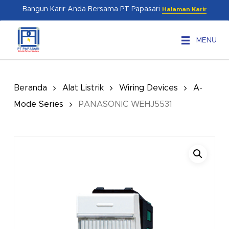
Skip
Menu
Bangun Karir Anda Bersama PT Papasari
Halaman Karir
to
main
MENU
content
Beranda
Alat Listrik
Wiring Devices
A-
Mode Series
PANASONIC WEHJ5531