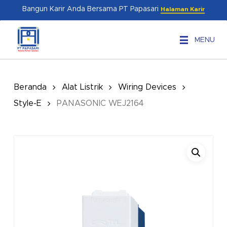
Skip
Menu
Bangun Karir Anda Bersama PT Papasari
Halaman Karir
to
main
MENU
content
Beranda
Alat Listrik
Wiring Devices
Style-E
PANASONIC WEJ2164