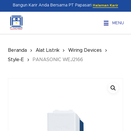
Skip
Menu
Bangun Karir Anda Bersama PT Papasari
Halaman Karir
to
main
MENU
content
Beranda
Alat Listrik
Wiring Devices
Style-E
PANASONIC WEJ2166