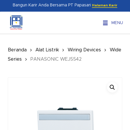
Skip
Menu
Bangun Karir Anda Bersama PT Papasari
Halaman Karir
to
main
MENU
content
Beranda
Alat Listrik
Wiring Devices
Wide
Series
PANASONIC WEJ5542