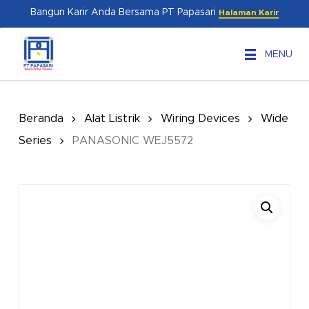
Skip
Menu
Bangun Karir Anda Bersama PT Papasari
Halaman Karir
to
main
MENU
content
Beranda
Alat Listrik
Wiring Devices
Wide
Series
PANASONIC WEJ5572