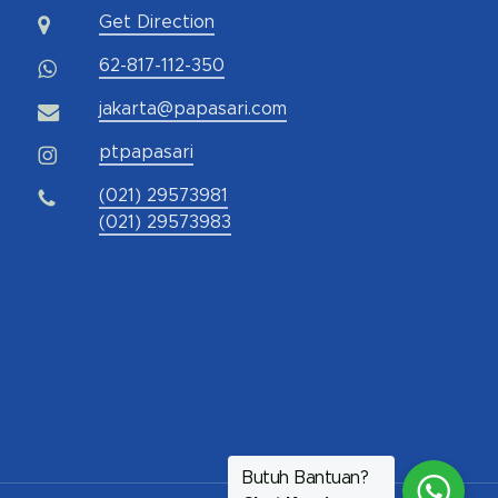
Get Direction
62-817-112-350
jakarta@papasari.com
ptpapasari
(021) 29573981
(021) 29573983
Butuh Bantuan?