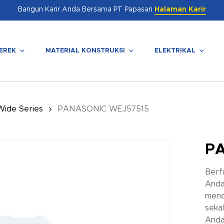
Bangun Karir Anda Bersama PT Papasari
Halaman Karir
EREK
MATERIAL KONSTRUKSI
ELEKTRIKAL
enutup
Wide Series
PANASONIC WEJ57515
P
Berf
Anda
mend
seka
Anda