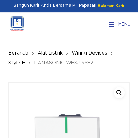
Skip
Menu
Bangun Karir Anda Bersama PT Papasari
Halaman Karir
to
main
MENU
content
Beranda
Alat Listrik
Wiring Devices
Style-E
PANASONIC WESJ 5582