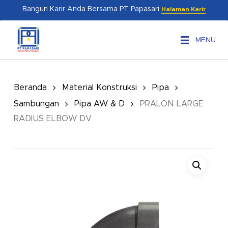
Skip
Menu
Bangun Karir Anda Bersama PT Papasari
Halaman Karir
to
main
MENU
content
Beranda
Material Konstruksi
Pipa
Sambungan
Pipa AW & D
PRALON LARGE
RADIUS ELBOW DV