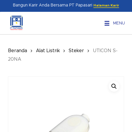
Skip
Menu
Bangun Karir Anda Bersama PT Papasari
Halaman Karir
to
main
MENU
content
Beranda
Alat Listrik
Steker
UTICON S-
20NA