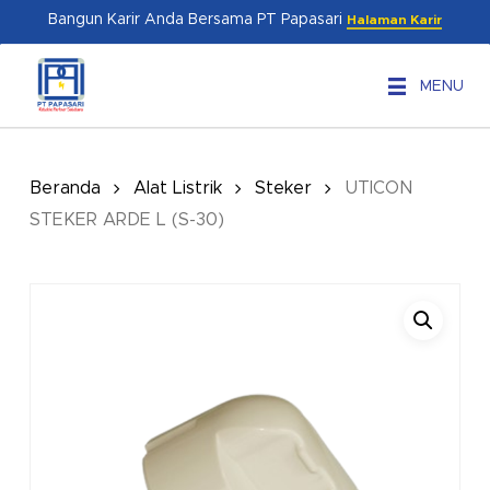
Skip
Menu
Bangun Karir Anda Bersama PT Papasari
Halaman Karir
to
main
MENU
content
Beranda
Alat Listrik
Steker
UTICON
STEKER ARDE L (S-30)