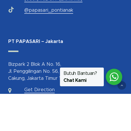
@papasari_pontianak
PT PAPASARI – Jakarta
Bizpark 2 Blok A No. 16,
Jl. Penggilingan No. 56,
Butuh Bantuan?
Cakung, Jakarta Timur 13940
Chat Kami
Get Direction
62-817-112-350
jakarta@papasari.com
ptpapasari