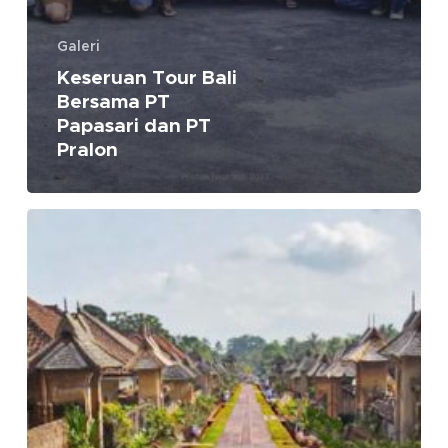
Galeri
Keseruan Tour Bali
Bersama PT
Papasari dan PT
Pralon
Keseruan
Tour
Bali
Bersama
PT
Papasari
dan
PT
Indowira
Putra