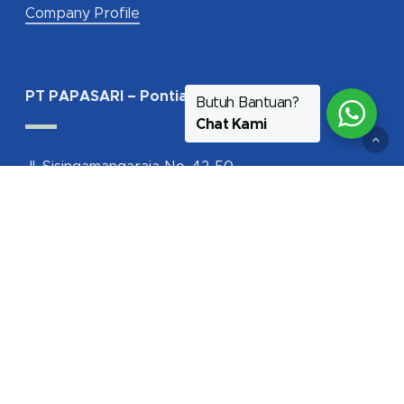
Company Profile
PT PAPASARI – Pontianak
Butuh Bantuan?
Chat Kami
Jl. Sisingamangaraja No. 42-50
Pontianak - Kalimantan Barat 78117
Get Direction
+62-811-5755 048
marketing_ptk@papasari.com
papasari_pontianak
papasari_pontianak
(0561) 732-917 (Material Konstruksi)