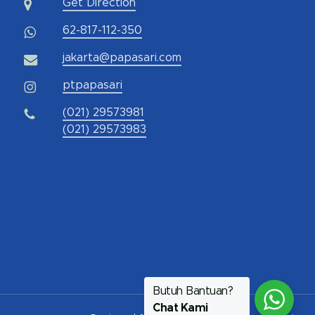
Get Direction
62-817-112-350
jakarta@papasari.com
ptpapasari
(021) 29573981
(021) 29573983
Butuh Bantuan?
Chat Kami