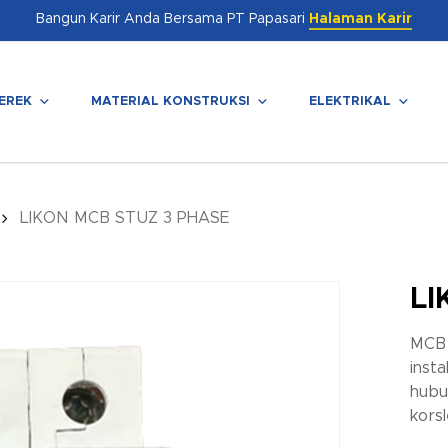
Bangun Karir Anda Bersama PT Papasari
Halaman Karir
EREK
MATERIAL KONSTRUKSI
ELEKTRIKAL
enutup
LIKON MCB STUZ 3 PHASE
LI
MCB 
insta
hubun
korsl