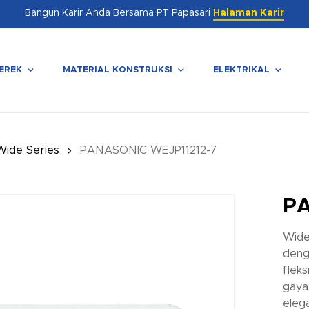
Bangun Karir Anda Bersama PT Papasari
Halaman Karir
EREK
MATERIAL KONSTRUKSI
ELEKTRIKAL
enutup
Wide Series
PANASONIC WEJP11212-7
PA
Wide
deng
fleks
gaya
eleg