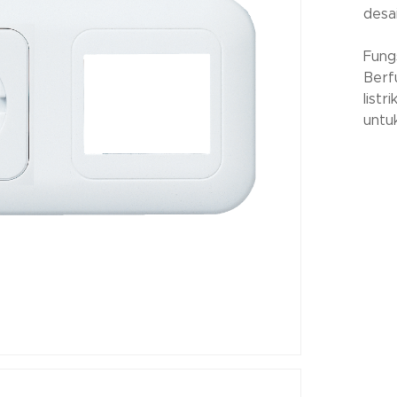
desa
Fungs
Berf
listr
untu