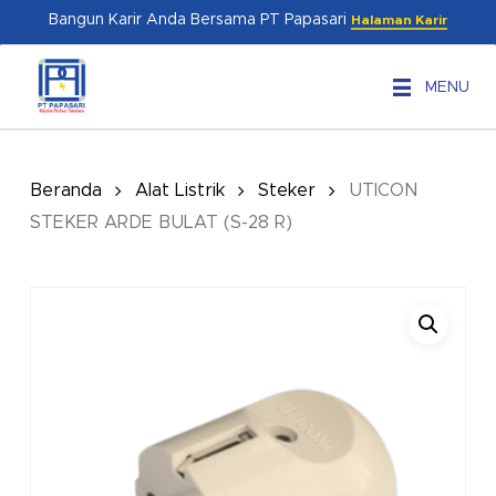
Skip
Menu
Bangun Karir Anda Bersama PT Papasari
Halaman Karir
to
main
MENU
content
Beranda
Alat Listrik
Steker
UTICON
STEKER ARDE BULAT (S-28 R)