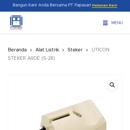
Skip
Menu
Bangun Karir Anda Bersama PT Papasari
Halaman Karir
to
main
MENU
content
Beranda
Alat Listrik
Steker
UTICON
STEKER ARDE (S-28)