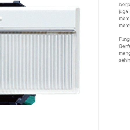
berp
juga
memb
memu
Fungs
Berf
meng
sehi