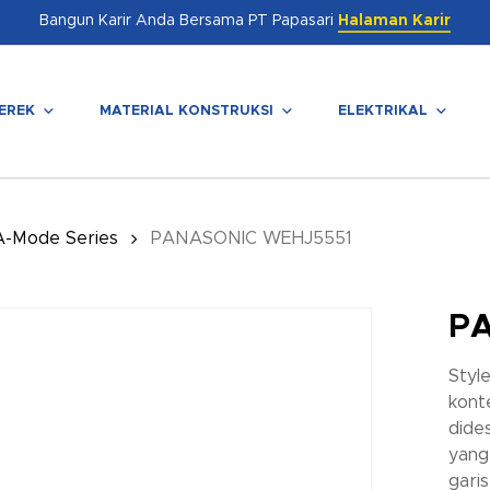
Bangun Karir Anda Bersama PT Papasari
Halaman Karir
EREK
MATERIAL KONSTRUKSI
ELEKTRIKAL
enutup
A-Mode Series
PANASONIC WEHJ5551
P
Styl
kont
dide
yang
gari