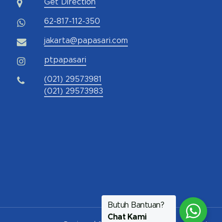
Get Direction
62-817-112-350
jakarta@papasari.com
ptpapasari
(021) 29573981
(021) 29573983
Butuh Bantuan?
Chat Kami